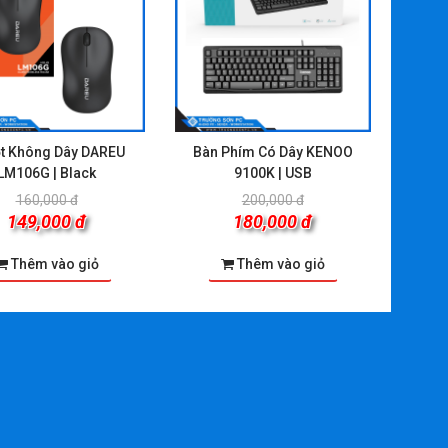
t Không Dây DAREU
Bàn Phím Có Dây KENOO
LM106G | Black
9100K | USB
160,000 đ
200,000 đ
149,000 đ
180,000 đ
Thêm vào giỏ
Thêm vào giỏ