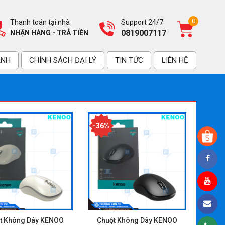
0
Thanh toán tại nhà
Support 24/7
0819007117
NHẬN HÀNG - TRẢ TIỀN
ÀNH
CHÍNH SÁCH ĐẠI LÝ
TIN TỨC
LIÊN HỆ
-36%
t Không Dây KENOO
Chuột Không Dây KENOO