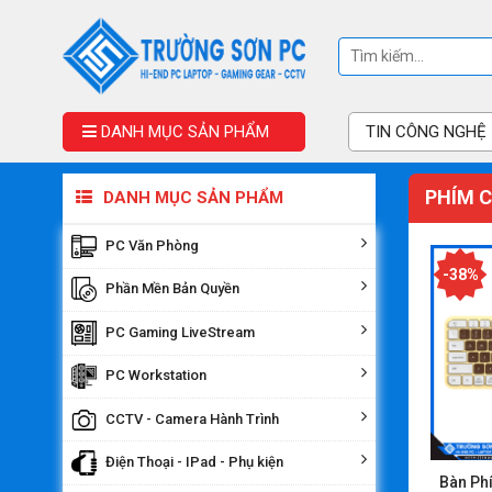
DANH MỤC SẢN PHẨM
TIN CÔNG NGHỆ
PHÍM 
DANH MỤC SẢN PHẨM
PC Văn Phòng
-38%
Phần Mền Bản Quyền
PC Gaming LiveStream
PC Workstation
CCTV - Camera Hành Trình
Điện Thoại - IPad - Phụ kiện
Bàn Ph