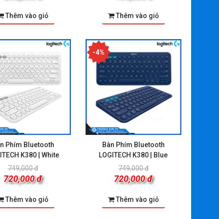
Thêm vào giỏ
Thêm vào giỏ
-4%
n Phím Bluetooth
Bàn Phím Bluetooth
ITECH K380 | White
LOGITECH K380 | Blue
90 | Phần Mềm Microsoft 365
EP2-32409 | Phần Mềm Microsoft 365
749,000 đ
749,000 đ
y Subscr PK Lic 1YR Online
Personal English APAC Subscr 1YR
720,000 đ
720,000 đ
PAC EM ESD/ Digital key
Medialess FPP/ Box
22,200,000 đ
1,999,000 đ
1,989,000 đ
1,639,000 đ
Thêm vào giỏ
Thêm vào giỏ