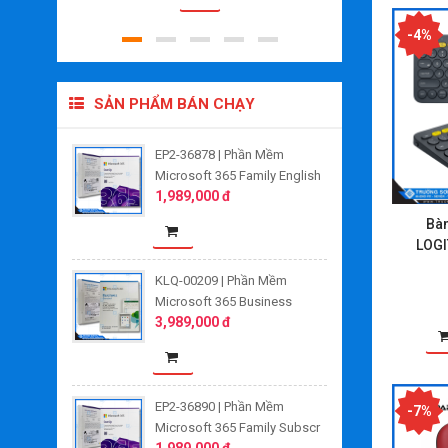
-4%
SẢN PHẨM BÁN CHẠY
EP2-36878 | Phần Mềm
Microsoft 365 Family English
1,989,000 đ
APAC Subscr 1YR Medialess
FPP/ Box
Bàn
LOGI
KLQ-00209 | Phần Mềm
Microsoft 365 Business
3,989,000 đ
Standard Retail All Lng APAC
EM SubPKL 1YR Online DwnLd
NR ESD/ Digital key
EP2-36890 | Phần Mềm
-7%
Microsoft 365 Family Subscr
1,989,000 đ