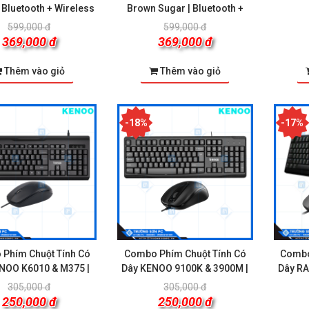
 Bluetooth + Wireless
Brown Sugar | Bluetooth +
2.4G
Wireless 2.4G
599,000 đ
599,000 đ
369,000 đ
369,000 đ
Thêm vào giỏ
Thêm vào giỏ
-18%
-17%
Phím Chuột Tính Có
Combo Phím Chuột Tính Có
Combo
NOO K6010 & M375 |
Dây KENOO 9100K & 3900M |
Dây RA
USB
USB
305,000 đ
305,000 đ
250,000 đ
250,000 đ