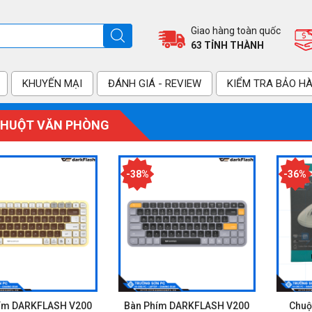
Giao hàng toàn quốc
63 TỈNH THÀNH
KHUYẾN MẠI
ĐÁNH GIÁ - REVIEW
KIỂM TRA BẢO H
CHUỘT VĂN PHÒNG
-38%
-36%
ím DARKFLASH V200
Bàn Phím DARKFLASH V200
Chuộ