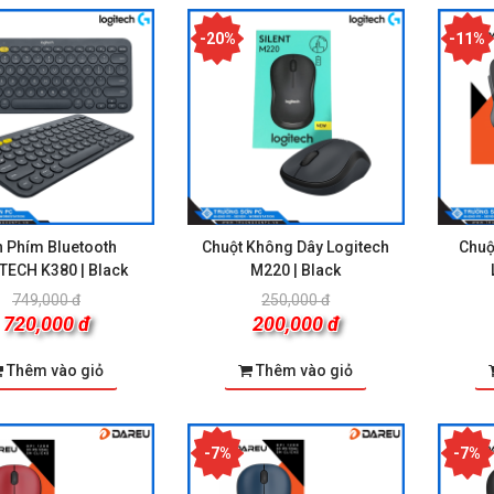
-20%
-11%
 Phím Bluetooth
Chuột Không Dây Logitech
Chuộ
TECH K380 | Black
M220 | Black
749,000 đ
250,000 đ
720,000 đ
200,000 đ
Thêm vào giỏ
Thêm vào giỏ
-7%
-7%