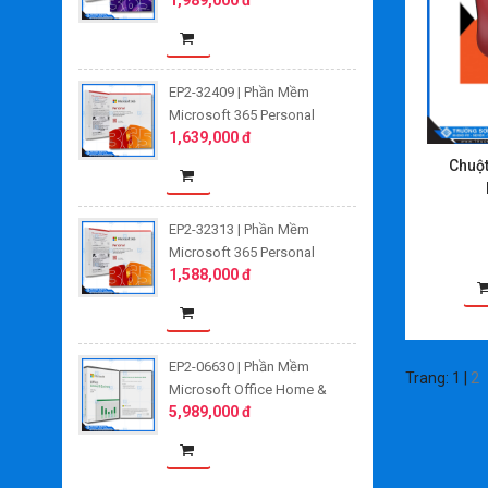
PK Lic 1YR Online APAC EM
ESD/ Digital key
EP2-32409 | Phần Mềm
Microsoft 365 Personal
1,639,000 đ
English APAC Subscr 1YR
Medialess FPP/ Box
Chuộ
EP2-32313 | Phần Mềm
Microsoft 365 Personal
1,588,000 đ
Subscr PK Lic 1YR Online
APAC EM ESD/ Digital key
EP2-06630 | Phần Mềm
Trang:
1
|
2
Microsoft Office Home &
5,989,000 đ
Business 2024 English APAC
EM Medialess FPP/ Box