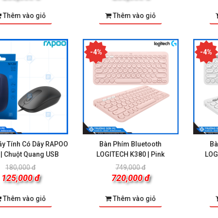
Thêm vào giỏ
Thêm vào giỏ
-4%
-4%
áy Tính Có Dây RAPOO
Bàn Phím Bluetooth
Bà
| Chuột Quang USB
LOGITECH K380 | Pink
LOG
 Mềm Microsoft 365
KLQ-00209 | Phần Mềm Microsoft
EP2-368
180,000 đ
749,000 đ
 APAC Subscr 1YR
365 Business Standard Retail All Lng
Famil
125,000 đ
720,000 đ
s FPP/ Box
APAC EM SubPKL 1YR Online DwnLd
A
9,000 đ
4,338,000 đ
NR ESD/ Digital key
9,000 đ
3,989,000 đ
Thêm vào giỏ
Thêm vào giỏ