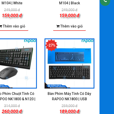
M104 | White
M104 | Black
249,000 đ
249,000 đ
159,000 đ
159,000 đ
Thêm vào giỏ
Thêm vào giỏ
-27%
 Phím Chuột Tính Có
Bàn Phím Máy Tính Có Dây
POO NK1800 & N120 |
RAPOO NK1800 | USB
USB
314,000 đ
259,000 đ
260,000 đ
189,000 đ