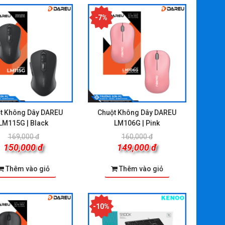
-7%
t Không Dây DAREU
Chuột Không Dây DAREU
LM115G | Black
LM106G | Pink
169,000 đ
160,000 đ
150,000 đ
149,000 đ
Thêm vào giỏ
Thêm vào giỏ
-10%