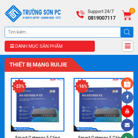
0
Support 24/7
0819007117
DANH MỤC SẢN PHẨM
THIẾT BỊ MẠNG RUIJIE
-23%
-16%
Smart Gateway 5 Cổng
Smart Gateway 5 Cổng