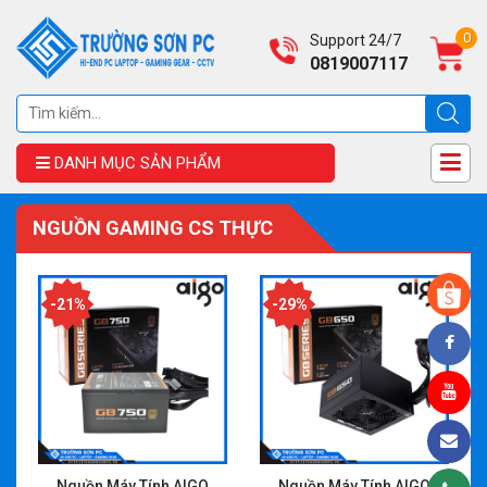
0
Support 24/7
0819007117
DANH MỤC SẢN PHẨM
NGUỒN GAMING CS THỰC
-21%
-29%
Nguồn Máy Tính AIGO
Nguồn Máy Tính AIGO