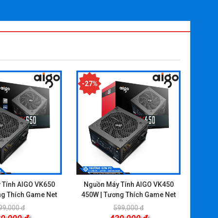
-27%
 Tính AIGO VK650
Nguồn Máy Tính AIGO VK450
ng Thích Game Net
450W | Tương Thích Game Net
99,000 đ
599,000 đ