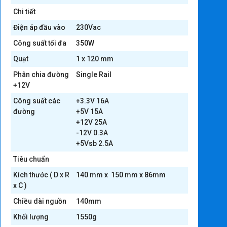
Chi tiết
Điện áp đầu vào
230Vac
Công suất tối đa
350W
Quạt
1 x 120 mm
Phân chia đường
Single Rail
+12V
Công suất các
+3.3V 16A
đường
+5V 15A
+12V 25A
-12V 0.3A
+5Vsb 2.5A
Tiêu chuẩn
Kích thước ( D x R
140 mm x 150 mm x 86mm
x C )
Chiều dài nguồn
140mm
Khối lượng
1550g