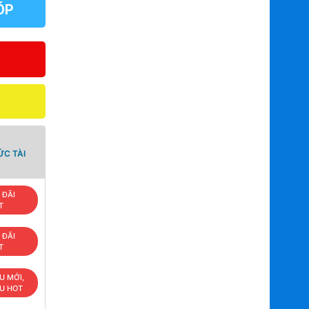
ÓP
ỨC TÀI
 ĐÃI
T
 ĐÃI
T
U MỚI,
ÊU HOT