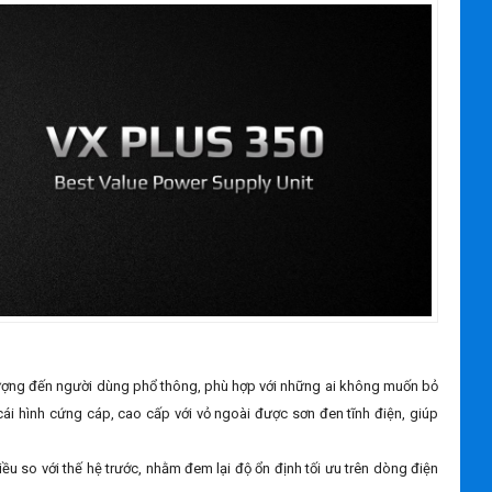
t lượng đến người dùng phổ thông, phù hợp với những ai không muốn bỏ
cái hình cứng cáp, cao cấp với vỏ ngoài được sơn đen tĩnh điện, giúp
ều so với thế hệ trước, nhằm đem lại độ ổn định tối ưu trên dòng điện