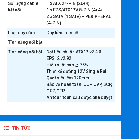
Số lượng cable
1 x ATX 24-PIN (20+4)
kết nối
1 x EPS/ATX12V 8-PIN (4+4)
2 x SATA (1 SATA) + PERIPHERAL
(4-PIN)
Loại dây cắm
Dây liền toàn bộ
Tính năng nổi bật
Tính năng nổi bật
Đạt tiêu chuẩn ATX12 v2.4 &
EPS12 v2.92
Hiệu suất cao ≧ 75%
Thiết kế đường 12V Single Rail
Quạt siêu êm 120mm
Bảo vệ hoàn toàn: OCP, OVP, SCP,
OPP, OTP
An toàn toàn cầu được phê duyệt
TIN TỨC