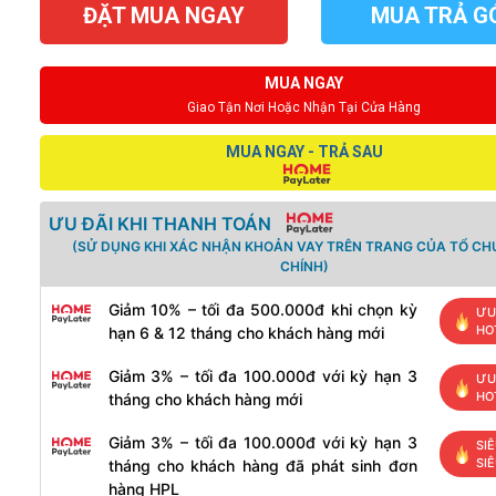
ĐẶT MUA NGAY
MUA TRẢ G
MUA NGAY
Giao Tận Nơi Hoặc Nhận Tại Cửa Hàng
MUA NGAY - TRẢ SAU
ƯU ĐÃI KHI THANH TOÁN
(SỬ DỤNG KHI XÁC NHẬN KHOẢN VAY TRÊN TRANG CỦA TỔ CH
CHÍNH)
Giảm 10% – tối đa 500.000đ khi chọn kỳ
ƯU
HO
hạn 6 & 12 tháng cho khách hàng mới
Giảm 3% – tối đa 100.000đ với kỳ hạn 3
ƯU
HO
tháng cho khách hàng mới
Giảm 3% – tối đa 100.000đ với kỳ hạn 3
SIÊ
SI
tháng cho khách hàng đã phát sinh đơn
hàng HPL