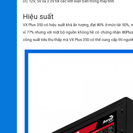
DC 12V, 5V và 3.3V tới các linh kiện bên trong máy tính.
Hiệu suất
VX Plus 350 có hiệu suất khá ấn tượng, đạt 80% ở mức tải 50%, m
xỉ 77% nhưng với một bộ nguồn không hề có chứng nhận 80Plus n
công suất tiêu thụ thấp mà VX Plus 350 có thể cung cấp thì ngườ