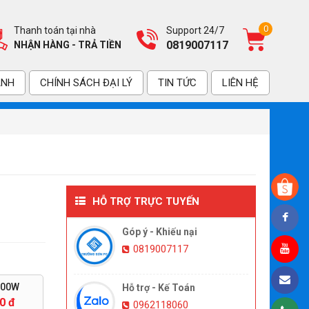
0
Thanh toán tại nhà
Support 24/7
0819007117
NHẬN HÀNG - TRẢ TIỀN
ÀNH
CHÍNH SÁCH ĐẠI LÝ
TIN TỨC
LIÊN HỆ
HỖ TRỢ TRỰC TUYẾN
Góp ý - Khiếu nại
0819007117
500W
Hỗ trợ - Kế Toán
0 đ
0962118060